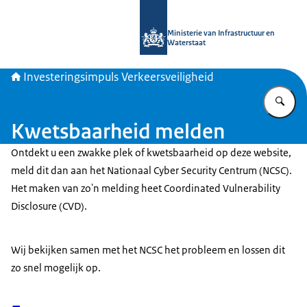
Naar de homepage van Investeringsim
Ministerie van Infrastructuur en
Waterstaat
Investeringsimpuls Verkeersveiligheid
Vu
Kwetsbaarheid melden
Ontdekt u een zwakke plek of kwetsbaarheid op deze website,
meld dit dan aan het Nationaal
Cyber Security
Centrum (NCSC).
Het maken van zo'n melding heet
Coordinated Vulnerability
Disclosure
(CVD).
Wij bekijken samen met het NCSC het probleem en lossen dit
zo snel mogelijk op.