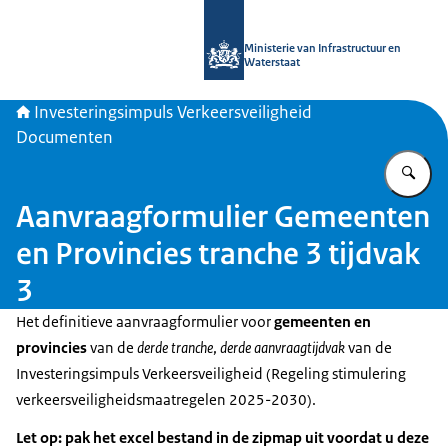
Naar de homepage van Investeringsim
Ministerie van Infrastructuur en
Waterstaat
Investeringsimpuls Verkeersveiligheid
Documenten
Vu
Aanvraagformulier Gemeenten
en Provincies tranche 3 tijdvak
3
Het definitieve aanvraagformulier voor
gemeenten en
provincies
van de
derde tranche
,
derde aanvraagtijdvak
van de
Investeringsimpuls Verkeersveiligheid (Regeling stimulering
verkeersveiligheidsmaatregelen 2025-2030).
Let op:
pak het excel bestand in de zipmap uit voordat u deze