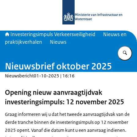
Naar de homepage van Investeringsim
Ministerie van Infrastructuur en
Waterstaat
Investeringsimpuls Verkeersveiligheid
Nieuws en
praktijkverhalen
Nieuws
Vu
Nieuwsbrief oktober 2025
Nieuwsbericht
01-10-2025 | 16:16
Opening nieuw aanvraagtijdvak
investeringsimpuls: 12 november 2025
Graag informeren wij u dat het tweede aanvraagtijdvak van de
derde tranche binnen de investeringsimpuls op 12 november
2025 opent. Vanaf die datum kunt u een aanvraag indienen.