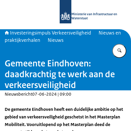
Naar de homepage van Investeringsim
Ministerie van Infrastructuur en
Waterstaat
Investeringsimpuls Verkeersveiligheid
Nieuws en
praktijkverhalen
Nieuws
Vu
Gemeente Eindhoven:
daadkrachtig te werk aan de
verkeersveiligheid
Nieuwsbericht
07-06-2024 | 09:00
De gemeente Eindhoven heeft een duidelijke ambitie op het
gebied van verkeersveiligheid geschetst in het Masterplan
Mobiliteit. Vooruitlopend op het Masterplan deed de